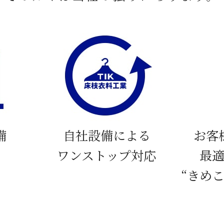
備
自社設備による
お客
ワンストップ対応
最
“きめ